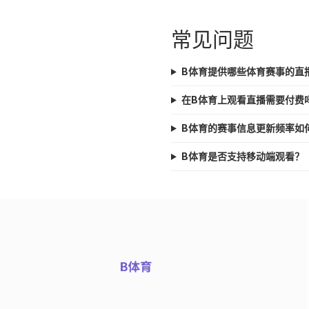
常见问题
B体育提供哪些体育赛事的直
在B体育上观看直播需要付费
B体育的赛事信息更新频率如
B体育是否支持移动端观看？