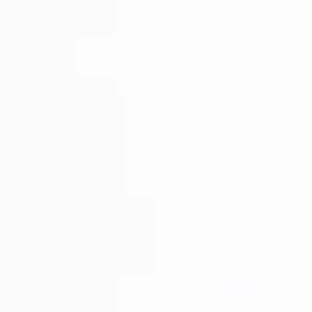
简体中文
·
繁體中文
有限公司
电话：
+86 139 4251 5115
邮箱：
contact@cloud-cn-bsports.com
我们
联系方式
B体育文化发展有限公司