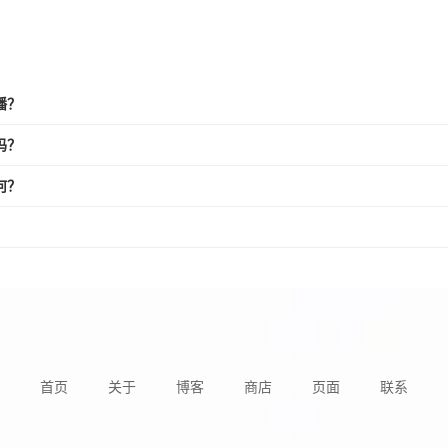
播？
吗？
何？
首页
关于
博客
商店
页面
联系